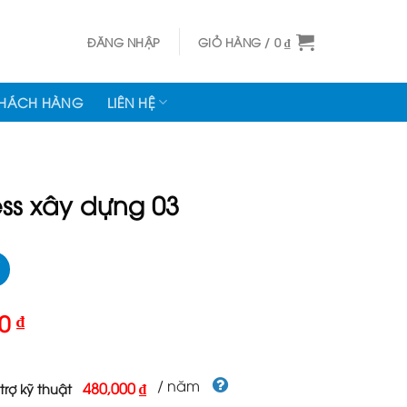
ĐĂNG NHẬP
GIỎ HÀNG /
0
₫
KHÁCH HÀNG
LIÊN HỆ
ss xây dựng 03
Giá
00
₫
hiện
tại
000 ₫.
là:
/ năm
480,000 ₫
trợ kỹ thuật