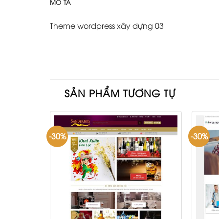
MÔ TẢ
Theme wordpress xây dựng 03
SẢN PHẨM TƯƠNG TỰ
-30%
-30%