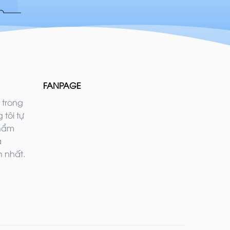
FANPAGE
 trong
 tôi tự
phẩm
ả
 nhất.