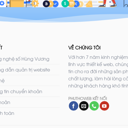
T
VỀ CHÚNG TÔI
Với hơn 7 năm kinh nghiệm
 nghệ số Hùng Vương
lĩnh vực thiết kế web, chúng
g dẫn quản trị website
tin cho ra đời những sản 
chất lượng, làm hài lòng c
 hệ
những khách hàng khó tính
g tin chuyển khoản
PHUTHOWEB KẾT NỐI
khoản
h toán