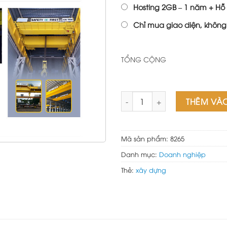
Hosting 2GB – 1 năm + Hỗ 
Chỉ mua giao diện, không
TỔNG CỘNG
Theme wordpress xây dựng 03
THÊM VÀ
Mã sản phẩm:
8265
Danh mục:
Doanh nghiệp
Thẻ:
xây dựng