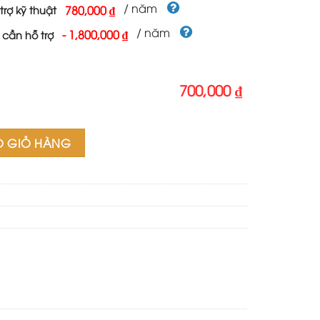
700,000 ₫.
/ năm
780,000 ₫
trợ kỹ thuật
/ năm
-
1,800,000 ₫
 cần hỗ trợ
700,000 ₫
 số lượng
O GIỎ HÀNG