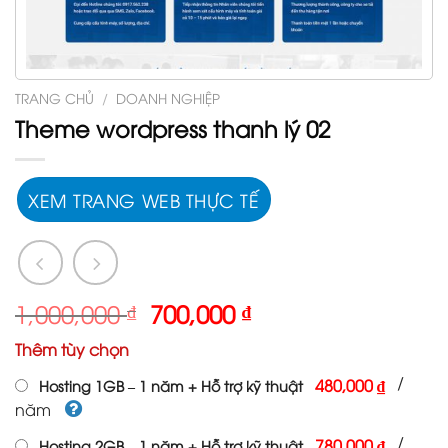
TRANG CHỦ
/
DOANH NGHIỆP
Theme wordpress thanh lý 02
XEM TRANG WEB THỰC TẾ
Giá
Giá
1,000,000
₫
700,000
₫
gốc
hiện
Thêm tùy chọn
là:
tại
1,000,000 ₫.
là:
/
480,000 ₫
Hosting 1GB – 1 năm + Hỗ trợ kỹ thuật
700,000 ₫.
năm
/
780,000 ₫
Hosting 2GB – 1 năm + Hỗ trợ kỹ thuật