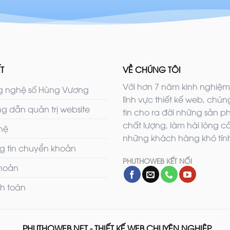
T
VỀ CHÚNG TÔI
Với hơn 7 năm kinh nghiệm
 nghệ số Hùng Vương
lĩnh vực thiết kế web, chúng
g dẫn quản trị website
tin cho ra đời những sản 
chất lượng, làm hài lòng c
 hệ
những khách hàng khó tính
g tin chuyển khoản
PHUTHOWEB KẾT NỐI
khoản
h toán
PHUTHOWEB.NET - THIẾT KẾ WEB CHUYÊN NGHIỆP