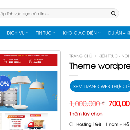
:
DỊCH VỤ
TIN TỨC
KHO GIAO DIỆN
DỰ ÁN – 
TRANG CHỦ
/
KIẾN TRÚC - NỘI
Theme wordpress
XEM TRANG WEB THỰC TẾ
Giá
1,000,000
₫
700,0
gốc
Thêm tùy chọn
là:
1,000,
Hosting 1GB – 1 năm + Hỗ 