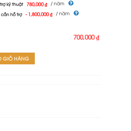
700,000 ₫.
/ năm
780,000 ₫
trợ kỹ thuật
/ năm
-
1,800,000 ₫
 cần hỗ trợ
700,000 ₫
vệ sinh số lượng
O GIỎ HÀNG