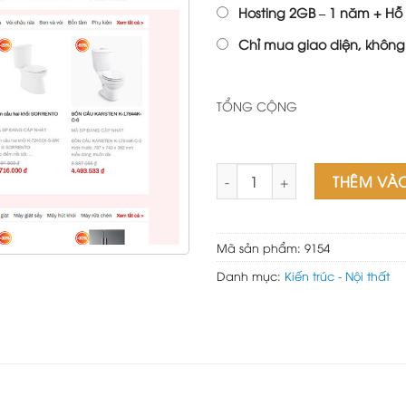
Hosting 2GB – 1 năm + Hỗ 
Chỉ mua giao diện, không
TỔNG CỘNG
Theme wordpress bán thiết bị 
THÊM VÀ
Mã sản phẩm:
9154
Danh mục:
Kiến trúc - Nội thất