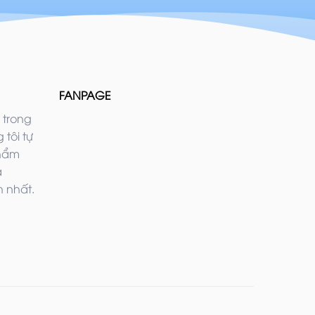
FANPAGE
 trong
 tôi tự
phẩm
ả
 nhất.