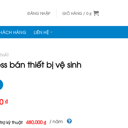
ĐĂNG NHẬP
GIỎ HÀNG /
0
₫
KHÁCH HÀNG
LIÊN HỆ
 THẤT
 bán thiết bị vệ sinh
Giá
00
₫
hiện
tại
000 ₫.
là:
/ năm
480,000 ₫
trợ kỹ thuật