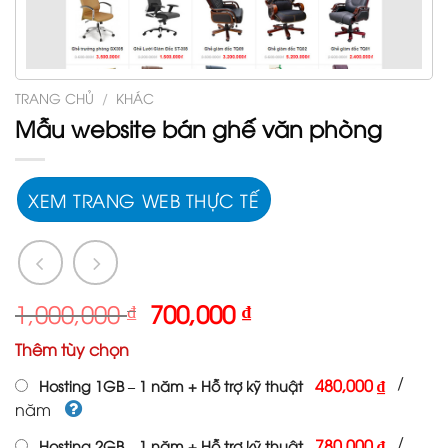
TRANG CHỦ
/
KHÁC
Mẫu website bán ghế văn phòng
XEM TRANG WEB THỰC TẾ
Giá
Giá
1,000,000
₫
700,000
₫
gốc
hiện
Thêm tùy chọn
là:
tại
1,000,000 ₫.
là:
/
480,000 ₫
Hosting 1GB – 1 năm + Hỗ trợ kỹ thuật
700,000 ₫.
năm
/
780,000 ₫
Hosting 2GB – 1 năm + Hỗ trợ kỹ thuật