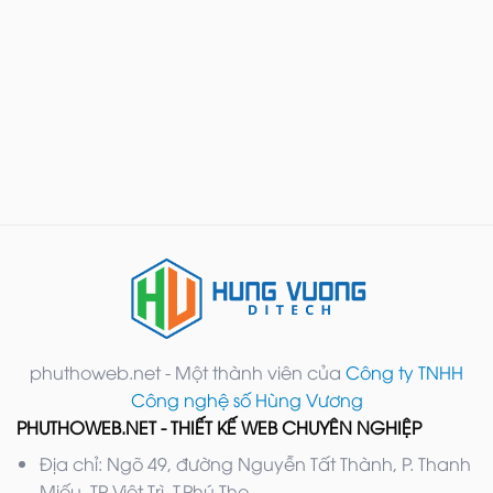
phuthoweb.net - Một thành viên của
Công ty TNHH
Công nghệ số Hùng Vương
PHUTHOWEB.NET - THIẾT KẾ WEB CHUYÊN NGHIỆP
Địa chỉ: Ngõ 49, đường Nguyễn Tất Thành, P. Thanh
Miếu, TP Việt Trì, T.Phú Thọ