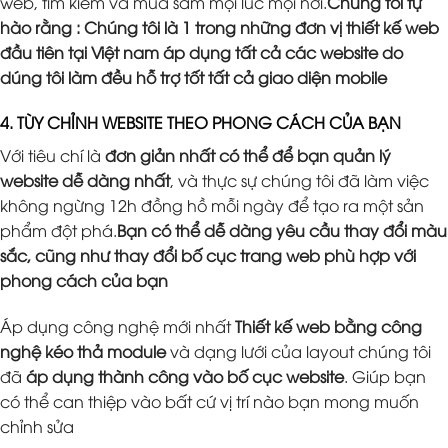
web, tìm kiếm và mua sắm mọi lúc mọi nơi.
Chúng tôi tự
hào rằng : Chúng tôi là 1 trong những đơn vị thiết kế web
đầu tiên tại Việt nam áp dụng tất cả các website do
dúng tôi làm đều hỗ trợ tốt tất cả giao diện mobile
4. TÙY CHỈNH WEBSITE THEO PHONG CÁCH CỦA BẠN
Với tiêu chí là
đơn giản nhất có thể để bạn quản lý
website dễ dàng nhất
, và thực sự chúng tôi đã làm việc
không ngừng 12h đồng hồ mỗi ngày để tạo ra một sản
phẩm đột phá.
Bạn có thể dễ dàng yêu cầu thay đổi màu
sắc, cũng như thay đổi bố cục trang web phù hợp với
phong cách của bạn
Áp dụng công nghệ mới nhất
Thiết kế web bằng công
nghệ kéo thả module
và dạng lưới của layout chúng tôi
đã
áp dụng thành công vào bố cục website
. Giúp bạn
có thể can thiệp vào bất cứ vị trí nào bạn mong muốn
chỉnh sửa