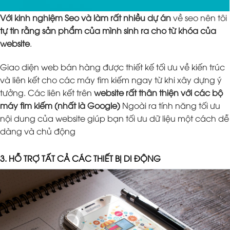
Với kinh nghiệm Seo và làm rất nhiều dự án
về seo nên tôi
tự tin rằng sản phẩm của mình sinh ra cho từ khóa của
website
.
Giao diện web bán hàng được thiết kế tối ưu về kiến trúc
và liên kết cho các máy tìm kiếm ngay từ khi xây dựng ý
tưởng. Các liên kết trên
website rất thân thiện với các bộ
máy tìm kiếm (nhất là Google)
Ngoài ra tính năng tối ưu
nội dung của website giúp bạn tối ưu dữ liệu một cách dễ
dàng và chủ động
3. HỖ TRỢ TẤT CẢ CÁC THIẾT BỊ DI ĐỘNG