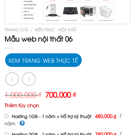
TRANG CHỦ
/
KIẾN TRÚC - NỘI THẤT
Mẫu web nội thất 06
XEM TRANG WEB THỰC TẾ
Giá
Giá
1,000,000
₫
700,000
₫
gốc
hiện
Thêm tùy chọn
là:
tại
1,000,000 ₫.
là:
/
480,000 ₫
Hosting 1GB – 1 năm + Hỗ trợ kỹ thuật
700,000 ₫.
năm
/
780,000 ₫
Hosting 2GB – 1 năm + Hỗ trợ kỹ thuật