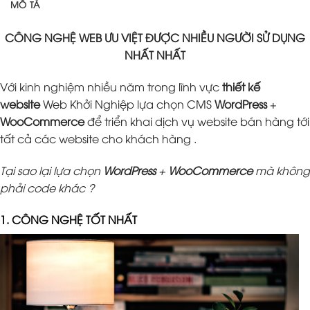
MÔ TẢ
CÔNG NGHỆ WEB ƯU VIỆT ĐƯỢC NHIỀU NGƯỜI SỬ DỤNG
NHẤT NHẤT
Với kinh nghiệm nhiều năm trong lĩnh vực
thiết kế
website
Web Khởi Nghiệp lựa chọn CMS
WordPress
+
WooCommerce
để triển khai dịch vụ website bán hàng tới
tất cả các website cho khách hàng .
Tại sao lại lựa chọn
WordPress
+
WooCommerce
mà không
phải code khác ?
1. CÔNG NGHỆ TỐT NHẤT