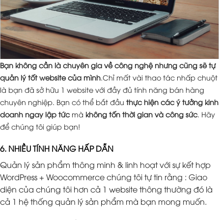
Bạn không cần là chuyên gia về công nghệ nhưng cũng sẽ tự
quản lý tốt website của mình
.Chỉ mất vài thao tác nhấp chuột
là bạn đã sở hữu 1 website với đầy đủ tính năng bán hàng
chuyên nghiệp. Bạn có thể bắt đầu
thực hiện các ý tưởng kinh
doanh ngay lập tức
mà
không tốn thời gian và công sức
. Hãy
để chúng tôi giúp bạn!
6. NHIỀU TÍNH NĂNG HẤP DẪN
Quản lý sản phẩm thông minh & linh hoạt với sự kết hợp
WordPress + Woocommerce chúng tôi tự tin rằng : Giao
diện của chúng tôi hơn cả 1 website thông thường đó là
cả 1 hệ thống quản lý sản phẩm mà bạn mong muốn.