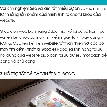
Với kinh nghiệm Seo và làm rất nhiều dự án
về seo nên tôi
tự tin rằng sản phẩm của mình sinh ra cho từ khóa của
website
.
Giao diện web bán hàng được thiết kế tối ưu về kiến trúc
và liên kết cho các máy tìm kiếm ngay từ khi xây dựng ý
tưởng. Các liên kết trên
website rất thân thiện với các bộ
máy tìm kiếm (nhất là Google)
Ngoài ra tính năng tối ưu
nội dung của website giúp bạn tối ưu dữ liệu một cách dễ
dàng và chủ động
3. HỖ TRỢ TẤT CẢ CÁC THIẾT BỊ DI ĐỘNG