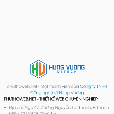
phuthoweb.net - Một thành viên của
Công ty TNHH
Công nghệ số Hùng Vương
PHUTHOWEB.NET - THIẾT KẾ WEB CHUYÊN NGHIỆP
Địa chỉ: Ngõ 49, đường Nguyễn Tất Thành, P. Thanh
Miếu, TP Việt Trì, T.Phú Thọ