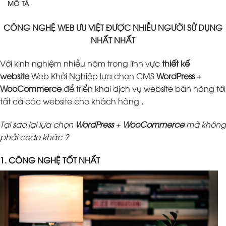
MÔ TẢ
CÔNG NGHỆ WEB ƯU VIỆT ĐƯỢC NHIỀU NGƯỜI SỬ DỤNG
NHẤT NHẤT
Với kinh nghiệm nhiều năm trong lĩnh vực
thiết kế
website
Web Khởi Nghiệp lựa chọn CMS
WordPress
+
WooCommerce
để triển khai dịch vụ website bán hàng tới
tất cả các website cho khách hàng .
Tại sao lại lựa chọn
WordPress
+
WooCommerce
mà không
phải code khác ?
1. CÔNG NGHỆ TỐT NHẤT