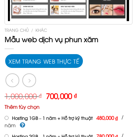
TRANG CHỦ
/
KHÁC
Mẫu web dịch vụ phun xăm
XEM TRANG WEB THỰC TẾ
Giá
Giá
1,000,000
₫
700,000
₫
gốc
hiện
Thêm tùy chọn
là:
tại
1,000,000 ₫.
là:
/
480,000 ₫
Hosting 1GB – 1 năm + Hỗ trợ kỹ thuật
700,000 ₫.
năm
/
780,000 ₫
Hosting 2GB – 1 năm + Hỗ trợ kỹ thuật