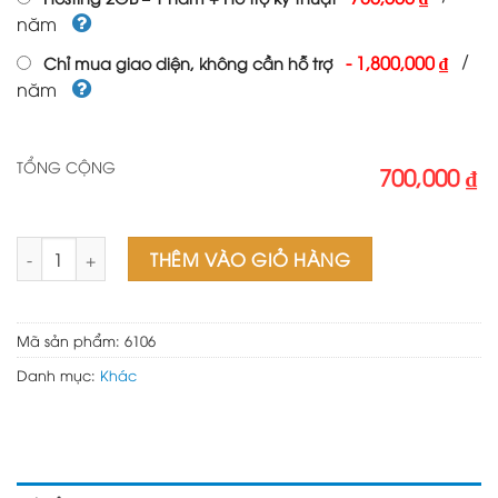
năm
/
-
1,800,000 ₫
Chỉ mua giao diện, không cần hỗ trợ
năm
TỔNG CỘNG
700,000 ₫
Mẫu web dịch vụ phun xăm số lượng
THÊM VÀO GIỎ HÀNG
Mã sản phẩm:
6106
Danh mục:
Khác