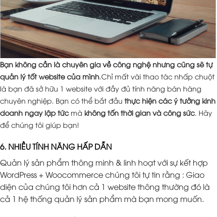
Bạn không cần là chuyên gia về công nghệ nhưng cũng sẽ tự
quản lý tốt website của mình
.Chỉ mất vài thao tác nhấp chuột
là bạn đã sở hữu 1 website với đầy đủ tính năng bán hàng
chuyên nghiệp. Bạn có thể bắt đầu
thực hiện các ý tưởng kinh
doanh ngay lập tức
mà
không tốn thời gian và công sức
. Hãy
để chúng tôi giúp bạn!
6. NHIỀU TÍNH NĂNG HẤP DẪN
Quản lý sản phẩm thông minh & linh hoạt với sự kết hợp
WordPress + Woocommerce chúng tôi tự tin rằng : Giao
diện của chúng tôi hơn cả 1 website thông thường đó là
cả 1 hệ thống quản lý sản phẩm mà bạn mong muốn.