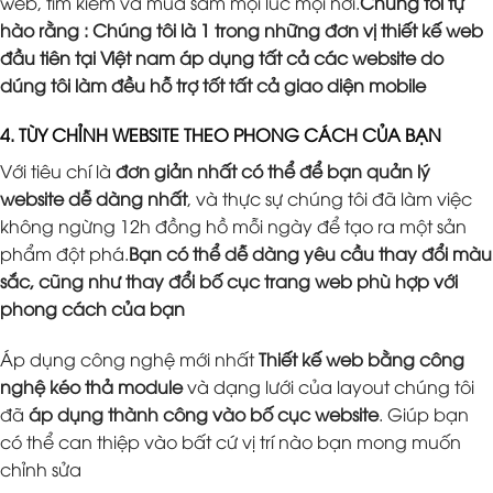
web, tìm kiếm và mua sắm mọi lúc mọi nơi.
Chúng tôi tự
hào rằng : Chúng tôi là 1 trong những đơn vị thiết kế web
đầu tiên tại Việt nam áp dụng tất cả các website do
dúng tôi làm đều hỗ trợ tốt tất cả giao diện mobile
4. TÙY CHỈNH WEBSITE THEO PHONG CÁCH CỦA BẠN
Với tiêu chí là
đơn giản nhất có thể để bạn quản lý
website dễ dàng nhất
, và thực sự chúng tôi đã làm việc
không ngừng 12h đồng hồ mỗi ngày để tạo ra một sản
phẩm đột phá.
Bạn có thể dễ dàng yêu cầu thay đổi màu
sắc, cũng như thay đổi bố cục trang web phù hợp với
phong cách của bạn
Áp dụng công nghệ mới nhất
Thiết kế web bằng công
nghệ kéo thả module
và dạng lưới của layout chúng tôi
đã
áp dụng thành công vào bố cục website
. Giúp bạn
có thể can thiệp vào bất cứ vị trí nào bạn mong muốn
chỉnh sửa